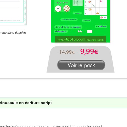
 comme dans dauphin.
 minuscule en écriture script
 avec les mêmes gestes que les lettres a ou b minuscules script.