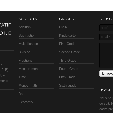
SUBJECTS
GRADES
SOUSCR
Addition
Pre-K
Subtraction
Kindergarten
Multiplication
First Grade
Division
Second Grade
.
Fractions
Third Grade
s.
Measurement
Fourth Grade
 (FLE),
, etc.
Time
Fifth Grade
imer ou
Money math
Sixth Grade
USAGE
Data
Nous ne 
Geometry
ce soit. 
cadre pré