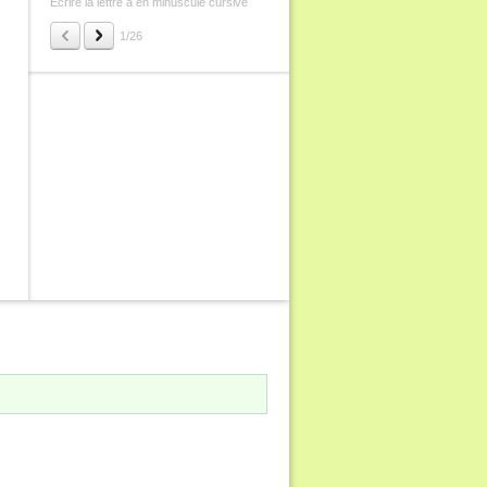
Écrire la lettre a en minuscule cursive
Écrire la lettre b en minuscule cursive
1/26