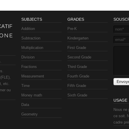
SUBJECTS
GRADES
SOUSCR
Addition
Pre-K
Subtraction
Kindergarten
Multiplication
First Grade
Division
Second Grade
.
Fractions
Third Grade
s.
Measurement
Fourth Grade
 (FLE),
, etc.
Time
Fifth Grade
imer ou
Money math
Sixth Grade
USAGE
Data
Nous ne 
Geometry
ce soit. 
cadre pré