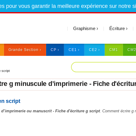
es pour vous garantir la meilleure expérience sur notre s
Graphisme
Écriture
Grande Section
CP
CE1
CE2
CM1
CM
 script
tre g minuscule d’imprimerie - Fiche d'écritur
en script
 d’imprimerie ou manuscrit - Fiche d'écriture g script
. Comment écrire g 