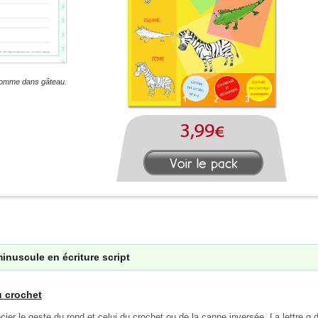
g comme dans gâteau.
 minuscule en écriture script
u crochet
ssocier le geste du rond et celui du crochet ou de la canne inversée. La lettre 