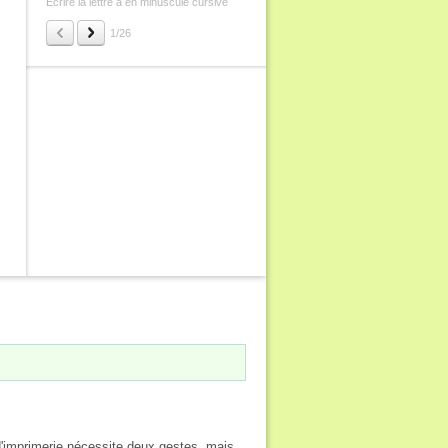
Écrire la lettre a en minuscule cursive
Écrire la lettre b en minuscule cursive
1/26
g d'imprimerie nécessite deux gestes, mais