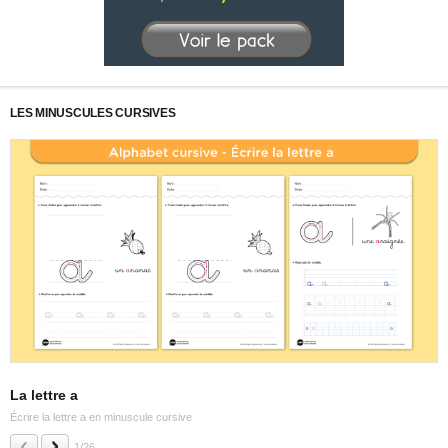
LES MINUSCULES CURSIVES
La lettre a
L
Écrire la lettre a en minuscule cursive
Éc
1/26