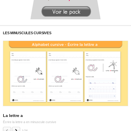
LES MINUSCULES CURSIVES
La lettre a
L
Écrire la lettre a en minuscule cursive
Éc
1/26