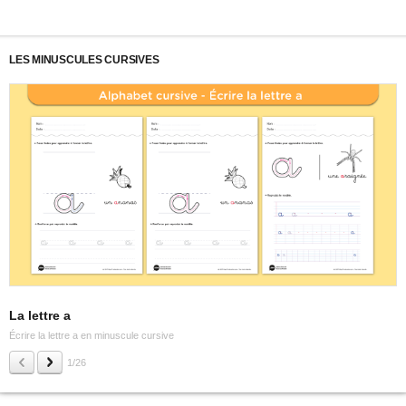
LES MINUSCULES CURSIVES
La lettre a
L
Écrire la lettre a en minuscule cursive
Éc
1/26