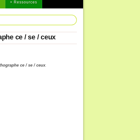
2
+ Ressources
phe ce / se / ceux
hographe ce / se / ceux
.