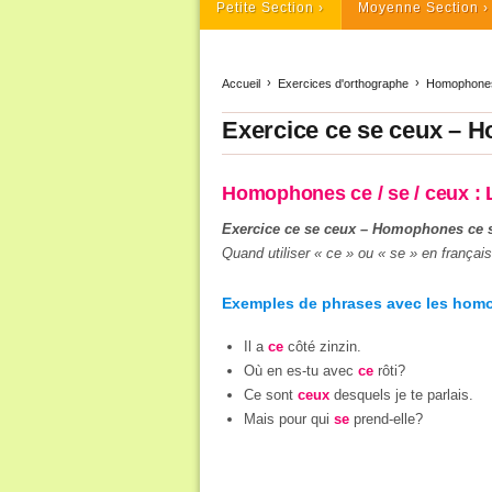
Petite Section
Moyenne Section
Accueil
Exercices d'orthographe
Homophones
Exercice ce se ceux – H
Homophones ce / se / ceux : 
Exercice ce se ceux – Homophones ce se
Quand utiliser « ce » ou « se » en français
Exemples de phrases avec les hom
Il a
ce
côté zinzin.
Où en es-tu avec
ce
rôti?
Ce sont
ceux
desquels je te parlais.
Mais pour qui
se
prend-elle?