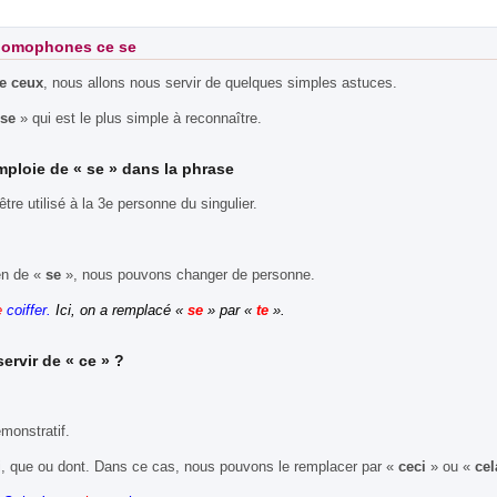
 homophones ce se
e ceux
, nous allons nous servir de quelques simples astuces.
se
» qui est le plus simple à reconnaître.
mploie de «
se
» dans la phrase
tre utilisé à la 3e personne du singulier.
en de «
se
», nous pouvons changer de personne.
e
coiffer.
Ici, on a remplacé «
se
» par «
te
».
ervir de «
ce
» ?
monstratif.
qui, que ou dont. Dans ce cas, nous pouvons le remplacer par «
ceci
» ou «
cel