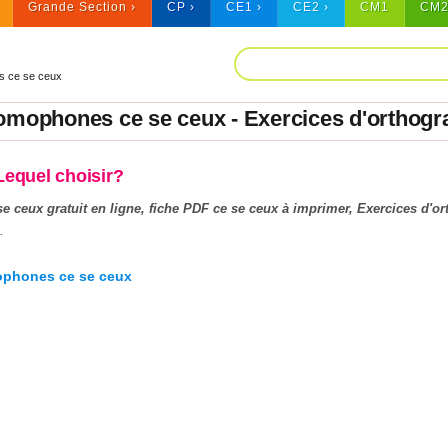
Grande Section
CP
CE1
CE2
CM1
CM
 ce se ceux
omophones ce se ceux - Exercices d'orthogra
Lequel choisir?
 ceux gratuit en ligne, fiche PDF ce se ceux à imprimer, Exercices d'ort
.
ophones ce se ceux