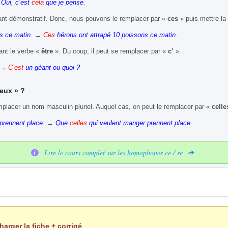
Oui, c’est
cela
que je pense.
nt démonstratif. Donc, nous pouvons le remplacer par «
ces
» puis mettre la 
s ce matin.
→
Ces
hérons ont attrapé 10 poissons ce matin.
ant le verbe «
être
». Du coup, il peut se remplacer par «
c’
».
→
C’est
un géant ou quoi ?
eux
» ?
placer un nom masculin pluriel. Auquel cas, on peut le remplacer par «
celle
prennent place.
→
Que
celles
qui veulent manger prennent place.
Lire le cours complet sur les homophones ce / se
harger la fiche + corrigé