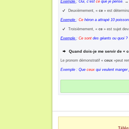
Exemple
: Oui, c’est
ce
que je pense.
→
Deuxièmement, «
ce
» est détermina
Exemple
:
Ce
héron a attrapé 10 poisson
Troisièmement, «
ce
» est sujet dev
Exemple
:
Ce sont
des géants ou quoi ?
Quand dois-je me servir de «
c
Le pronom démonstratif «
ceux
»peut rem
Exemple : Que
ceux
qui veulent manger 
Téléc