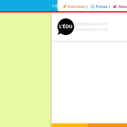
l-education.com utilise des cooki
Exercices
|
Fiches
|
Astu