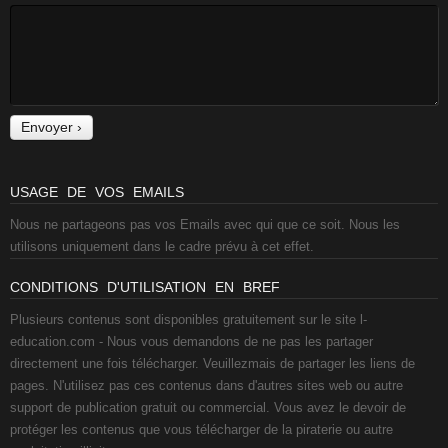
USAGE DE VOS EMAILS
Nous ne partageons pas vos Emails avec qui que ce soit. Nous les
utilisons uniquement dans le cadre prévu à cet effet.
CONDITIONS D'UTILISATION EN BREF
Plusieurs contenus sont disponibles gratuitement sur le site l-
education.com - Nous vous demandons de ne pas les partager
directement une fois télécharger. Veuillezmais de partager les liens de
pages. N'utilisez pas ces contenus dans d'autres sites web ou autre
support de publication gratuit ou commercial. Vous avez le devoir de
protéger les contenus que vous télécharger de la piraterie ou autre