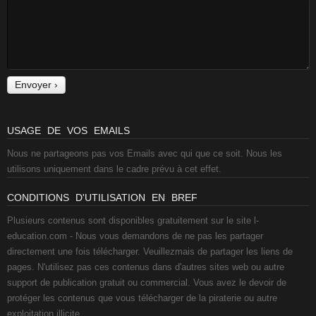
USAGE DE VOS EMAILS
Nous ne partageons pas vos Emails avec qui que ce soit. Nous les
utilisons uniquement dans le cadre prévu à cet effet.
CONDITIONS D'UTILISATION EN BREF
Plusieurs contenus sont disponibles gratuitement sur le site l-
education.com - Nous vous demandons de ne pas les partager
directement une fois télécharger. Veuillezmais de partager les liens de
pages. N'utilisez pas ces contenus dans d'autres sites web ou autre
support de publication gratuit ou commercial. Vous avez le devoir de
protéger les contenus que vous télécharger de la piraterie ou autre
exploitation illicite.