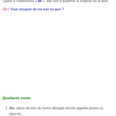
Quant à l’expression «
eh
», elle sert à exprimer la surprise ou la peur.
Eh
! Vous essayez de me tuer ou quoi ?
Quelques noms
Ais
: pièce de bois de forme allongée encore appelée poutre ou
planche ;