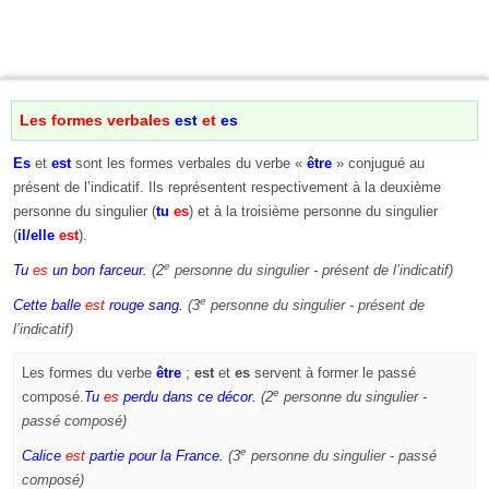
Les formes verbales
est
et
es
Es
et
est
sont les formes verbales du verbe «
être
» conjugué au
présent de l’indicatif. Ils représentent respectivement à la deuxième
personne du singulier (
tu
es
) et à la troisième personne du singulier
(
il/elle
est
).
e
Tu
es
un bon farceur.
(2
personne du singulier - présent de l’indicatif)
e
Cette balle
est
rouge sang.
(3
personne du singulier - présent de
l’indicatif)
Les formes du verbe
être
;
est
et
es
servent à former le passé
e
composé.
Tu
es
perdu
dans ce décor.
(2
personne du singulier -
passé composé)
e
Calice
est
partie
pour la France.
(3
personne du singulier - passé
composé)