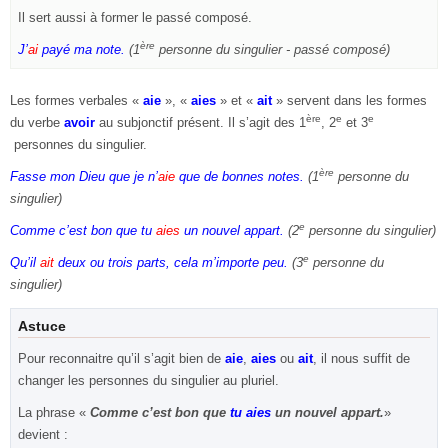
Il sert aussi à former le passé composé.
ère
J’
ai
payé
ma note.
(1
personne du singulier - passé composé)
Les formes verbales «
aie
», «
aies
» et «
ait
» servent dans les formes
ère
e
e
du verbe
avoir
au subjonctif présent. Il s’agit des 1
, 2
et 3
personnes du singulier.
ère
Fasse mon Dieu que je n’
aie
que de bonnes notes.
(1
personne du
singulier)
e
Comme c’est bon que tu
aies
un nouvel appart.
(2
personne du singulier)
e
Qu’il
ait
deux ou trois parts, cela m’importe peu.
(3
personne du
singulier)
Astuce
Pour reconnaitre qu’il s’agit bien de
aie
,
aies
ou
ait
, il nous suffit de
changer les personnes du singulier au pluriel.
La phrase «
Comme c’est bon que
tu aies
un nouvel appart.
»
devient :